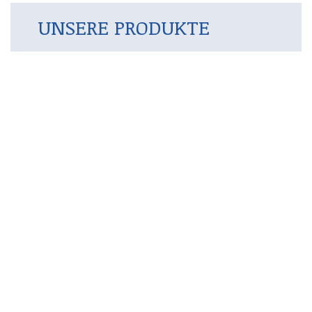
UNSERE PRODUKTE
DOSIERUNG
Ein innovatives System für eine sehr genaue
Dosierung.