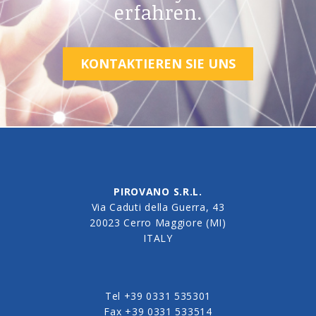
erfahren.
KONTAKTIEREN SIE UNS
PIROVANO S.R.L.
Via Caduti della Guerra, 43
20023 Cerro Maggiore (MI)
ITALY
Tel
+39 0331 535301
Fax
+39 0331 533514