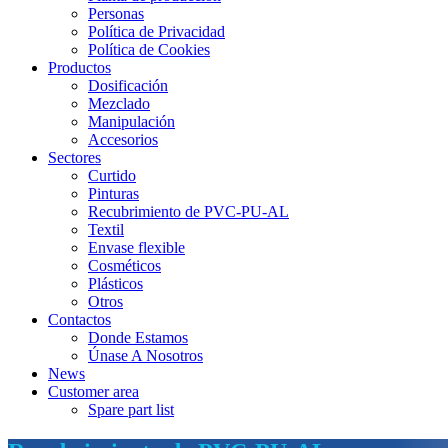
Personas
Política de Privacidad
Política de Cookies
Productos
Dosificación
Mezclado
Manipulación
Accesorios
Sectores
Curtido
Pinturas
Recubrimiento de PVC-PU-AL
Textil
Envase flexible
Cosméticos
Plásticos
Otros
Contactos
Donde Estamos
Únase A Nosotros
News
Customer area
Spare part list