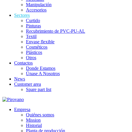
Manipulación
Accesorios
Sectores
Curtido
Pinturas
Recubrimiento de PVC-PU-AL
Textil
Envase flexible
Cosméticos
Plásticos
Otros
Contactos
Donde Estamos
Únase A Nosotros
News
Customer area
Spare part list
Empresa
Quiénes somos
Mission
Historial
Planta de producción