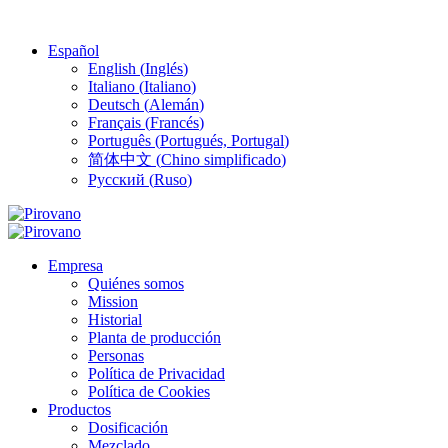
Español
English
(
Inglés
)
Italiano
(
Italiano
)
Deutsch
(
Alemán
)
Français
(
Francés
)
Português
(
Portugués, Portugal
)
简体中文
(
Chino simplificado
)
Русский
(
Ruso
)
Empresa
Quiénes somos
Mission
Historial
Planta de producción
Personas
Política de Privacidad
Política de Cookies
Productos
Dosificación
Mezclado