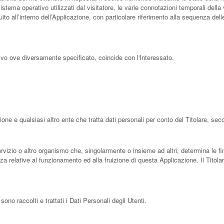
sistema operativo utilizzati dal visitatore, le varie connotazioni temporali del
eguito all’interno dell’Applicazione, con particolare riferimento alla sequenza del
lvo ove diversamente specificato, coincide con l'Interessato.
ione e qualsiasi altro ente che tratta dati personali per conto del Titolare, s
servizio o altro organismo che, singolarmente o insieme ad altri, determina le fin
zza relative al funzionamento ed alla fruizione di questa Applicazione. Il Tito
no raccolti e trattati i Dati Personali degli Utenti.