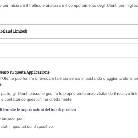
er misurare il traffico e analizzare il comportamento degli Utenti per migliora
Ireland Limited)
senso su questa Applicazione
 l’Utente può fornire o revocare tale consenso impostando o aggiornando le prop
e.
rte, gli Utenti possono gestire le proprie preferenze visitando il relativo link d
te o contattando quest'ultima direttamente.
 tramite le impostazioni del tuo dispositivo
o browser per:
stati impostati sul dispositivo;