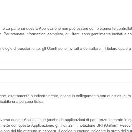
terza parte su questa Applicazione non può essere completamente controllato d
 Per ottenere informazioni complete, gli Utenti sono gentilmente invitati a cons
nologie di tracciamento, gli Utenti sono invitati a contattare il Titolare qualora
che, direttamente o indirettamente, anche in collegamento con qualsiasi altra
ficabile una persona fisica.
rso questa Applicazione (anche da applicazioni di parti terze integrate in ques
nette con questa Applicazione, gli indirizzi in notazione URI (Uniform Resource 
mensione del file ottenuto in risposta, il codice numerico indicante lo stato della 