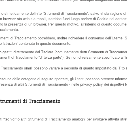
o sinteticamente definite “Strumenti di Tracciamento”, salvo vi sia ragione di 
browser sia web sia mobili, sarebbe fuori luogo parlare di Cookie nel contesto
no la presenza di un browser. Per questo motivo, all’interno di questo document
racciamento.
rumenti di Tracciamento potrebbero, inoltre richiedere il consenso dell’Utente
e istruzioni contenute in questo documento.
 gestiti direttamente dal Titolare (comunemente detti Strumenti di Tracciamen
trumenti di Tracciamento “di terza parte”). Se non diversamente specificato all
i Tracciamento simili possono variare a seconda di quanto impostato dal Titola
ascuna delle categorie di seguito riportate, gli Utenti possono ottenere informa
esenza di altri Strumenti di Tracciamento - nelle privacy policy dei rispettivi fo
 Strumenti di Tracciamento
“tecnici” o altri Strumenti di Tracciamento analoghi per svolgere attività str